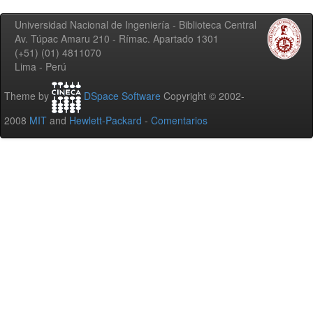
Universidad Nacional de Ingeniería - Biblioteca Central
Av. Túpac Amaru 210 - Rímac. Apartado 1301
(+51) (01) 4811070
Lima - Perú
Theme by
DSpace Software
Copyright © 2002-
2008
MIT
and
Hewlett-Packard
-
Comentarios