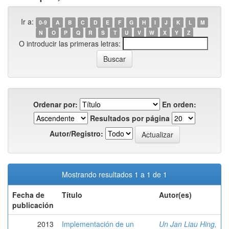
Ir a:
0-9
A
B
C
D
E
F
G
H
I
J
K
L
M
N
O
P
Q
R
S
T
U
V
W
X
Y
Z
O introducir las primeras letras:
Ordenar por:
En orden:
Resultados por página
Autor/Registro:
Mostrando resultados 1 a 1 de 1
Fecha de
Título
Autor(es)
publicación
2013
Implementación de un
Un Jan Liau Hing,