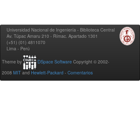
Universidad Nacional de Ingeniería - Biblioteca Central
Av. Túpac Amaru 210 - Rímac. Apartado 1301
(+51) (01) 4811070
Lima - Perú
Theme by
DSpace Software
Copyright © 2002-
2008
MIT
and
Hewlett-Packard
-
Comentarios