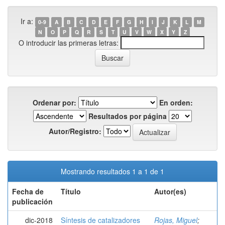
Ir a:
0-9
A
B
C
D
E
F
G
H
I
J
K
L
M
N
O
P
Q
R
S
T
U
V
W
X
Y
Z
O introducir las primeras letras:
Ordenar por:
En orden:
Resultados por página
Autor/Registro:
Mostrando resultados 1 a 1 de 1
Fecha de
Título
Autor(es)
publicación
dic-2018
Síntesis de catalizadores
Rojas, Miguel
;