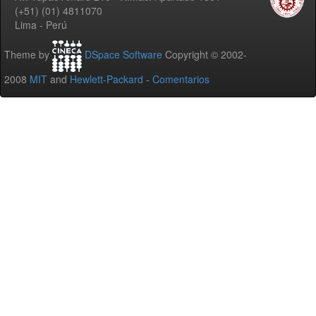
(+51) (01) 4811070
Lima - Perú
Theme by
DSpace Software
Copyright © 2002-
2008
MIT
and
Hewlett-Packard
-
Comentarios