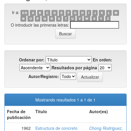
Ir a:
0-9
A
B
C
D
E
F
G
H
I
J
K
L
M
N
O
P
Q
R
S
T
U
V
W
X
Y
Z
O introducir las primeras letras:
Ordenar por:
En orden:
Resultados por página
Autor/Registro:
Mostrando resultados 1 a 1 de 1
Fecha de
Título
Autor(es)
publicación
1962
Estructura de concreto
Chong Rodriguez,