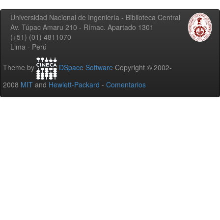
Universidad Nacional de Ingeniería - Biblioteca Central
Av. Túpac Amaru 210 - Rímac. Apartado 1301
(+51) (01) 4811070
Lima - Perú
Theme by
DSpace Software
Copyright © 2002-
2008
MIT
and
Hewlett-Packard
-
Comentarios