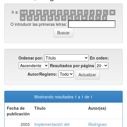
Ir a:
0-9
A
B
C
D
E
F
G
H
I
J
K
L
M
N
O
P
Q
R
S
T
U
V
W
X
Y
Z
O introducir las primeras letras:
Ordenar por:
En orden:
Resultados por página
Autor/Registro:
Mostrando resultados 1 a 1 de 1
Fecha de
Título
Autor(es)
publicación
2003
Implementación del
Rodríguez