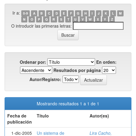
Ir a:
0-9
A
B
C
D
E
F
G
H
I
J
K
L
M
N
O
P
Q
R
S
T
U
V
W
X
Y
Z
O introducir las primeras letras:
Ordenar por:
En orden:
Resultados por página
Autor/Registro:
Mostrando resultados 1 a 1 de 1
Fecha de
Título
Autor(es)
publicación
1-dic-2005
Un sistema de
Lira Cacho,