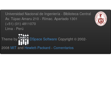
Universidad Nacional de Ingeniería - Biblioteca Central
Av. Túpac Amaru 210 - Rímac. Apartado 1301
(+51) (01) 4811070
Lima - Perú
Theme by
DSpace Software
Copyright © 2002-
2008
MIT
and
Hewlett-Packard
-
Comentarios