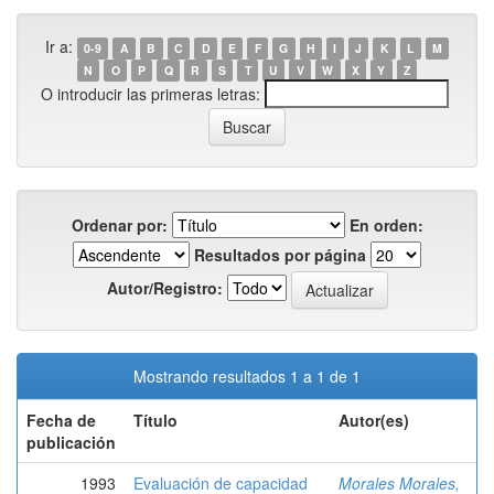
Ir a:
0-9
A
B
C
D
E
F
G
H
I
J
K
L
M
N
O
P
Q
R
S
T
U
V
W
X
Y
Z
O introducir las primeras letras:
Ordenar por:
En orden:
Resultados por página
Autor/Registro:
Mostrando resultados 1 a 1 de 1
Fecha de
Título
Autor(es)
publicación
1993
Evaluación de capacidad
Morales Morales,