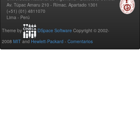
Av. Túpac Amaru 210 - Rímac. Apartado 1301
(+51) (01) 4811070
Lima - Perú
Theme by
DSpace Software
Copyright © 2002-
2008
MIT
and
Hewlett-Packard
-
Comentarios