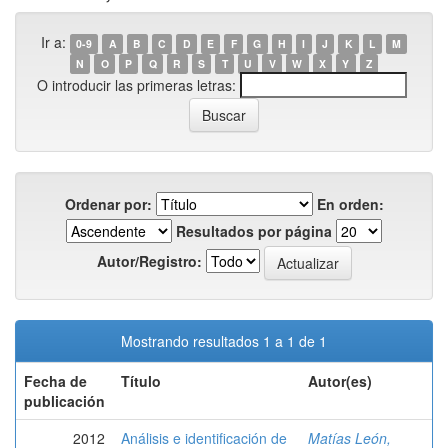
Ir a:
0-9
A
B
C
D
E
F
G
H
I
J
K
L
M
N
O
P
Q
R
S
T
U
V
W
X
Y
Z
O introducir las primeras letras:
Ordenar por:
En orden:
Resultados por página
Autor/Registro:
Mostrando resultados 1 a 1 de 1
Fecha de
Título
Autor(es)
publicación
2012
Análisis e identificación de
Matías León,