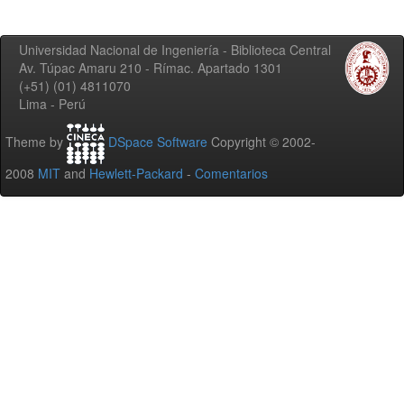
Universidad Nacional de Ingeniería - Biblioteca Central
Av. Túpac Amaru 210 - Rímac. Apartado 1301
(+51) (01) 4811070
Lima - Perú
Theme by
DSpace Software
Copyright © 2002-
2008
MIT
and
Hewlett-Packard
-
Comentarios