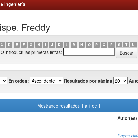
e Ingeniería
ispe, Freddy
C
D
E
F
G
H
I
J
K
L
M
N
O
P
Q
R
S
T
U
O introducir las primeras letras:
En orden:
Resultados por página
Auto
Mostrando resultados 1 a 1 de 1
Autor(es)
Reyes Hida