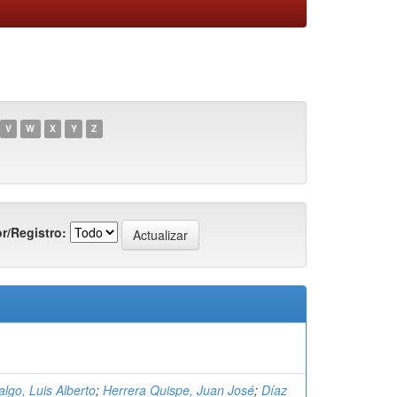
V
W
X
Y
Z
r/Registro:
lgo, Luis Alberto
;
Herrera Quispe, Juan José
;
Díaz