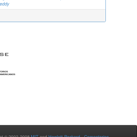
reddy
ht © 2002-2008
MIT
and
Hewlett-Packard
-
Comentarios