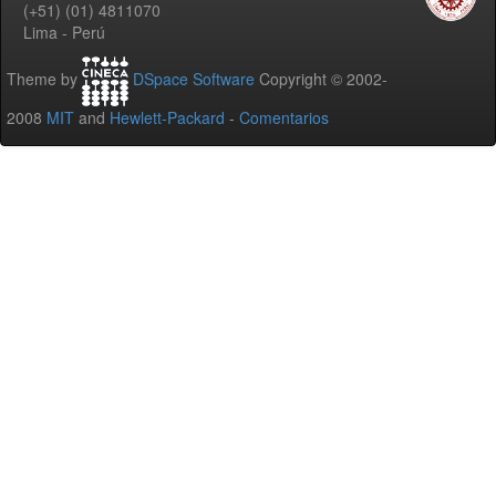
(+51) (01) 4811070
Lima - Perú
Theme by
DSpace Software
Copyright © 2002-
2008
MIT
and
Hewlett-Packard
-
Comentarios