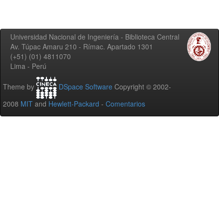
Universidad Nacional de Ingeniería - Biblioteca Central
Av. Túpac Amaru 210 - Rímac. Apartado 1301
(+51) (01) 4811070
Lima - Perú
Theme by
DSpace Software
Copyright © 2002-
2008
MIT
and
Hewlett-Packard
-
Comentarios