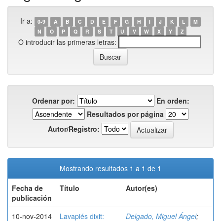
Ir a:
0-9
A
B
C
D
E
F
G
H
I
J
K
L
M
N
O
P
Q
R
S
T
U
V
W
X
Y
Z
O introducir las primeras letras:
Ordenar por:
En orden:
Resultados por página
Autor/Registro:
Mostrando resultados 1 a 1 de 1
Fecha de
Título
Autor(es)
publicación
10-nov-2014
Lavapiés dixit:
Delgado, Miguel Ángel
;