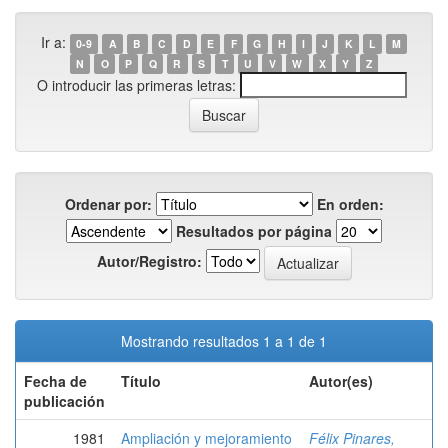
Ir a:
0-9
A
B
C
D
E
F
G
H
I
J
K
L
M
N
O
P
Q
R
S
T
U
V
W
X
Y
Z
O introducir las primeras letras:
Ordenar por:
En orden:
Resultados por página
Autor/Registro:
Mostrando resultados 1 a 1 de 1
Fecha de
Título
Autor(es)
publicación
1981
Ampliación y mejoramiento
Félix Pinares,