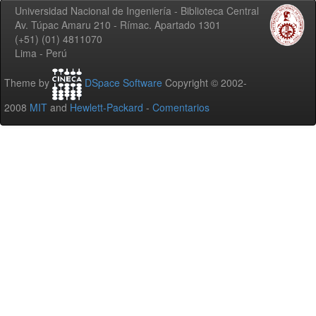
Universidad Nacional de Ingeniería - Biblioteca Central
Av. Túpac Amaru 210 - Rímac. Apartado 1301
(+51) (01) 4811070
Lima - Perú
Theme by
DSpace Software
Copyright © 2002-
2008
MIT
and
Hewlett-Packard
-
Comentarios