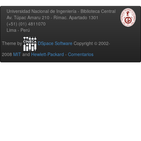
Universidad Nacional de Ingeniería - Biblioteca Central
Av. Túpac Amaru 210 - Rímac. Apartado 1301
(+51) (01) 4811070
Lima - Perú
Theme by
DSpace Software
Copyright © 2002-
2008
MIT
and
Hewlett-Packard
-
Comentarios