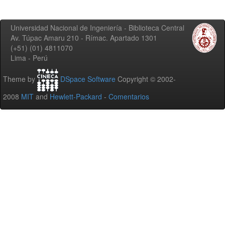
Universidad Nacional de Ingeniería - Biblioteca Central
Av. Túpac Amaru 210 - Rímac. Apartado 1301
(+51) (01) 4811070
Lima - Perú
Theme by
DSpace Software
Copyright © 2002-
2008
MIT
and
Hewlett-Packard
-
Comentarios