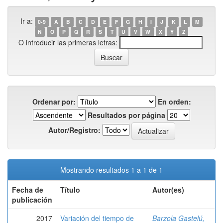
Ir a:
0-9
A
B
C
D
E
F
G
H
I
J
K
L
M
N
O
P
Q
R
S
T
U
V
W
X
Y
Z
O introducir las primeras letras:
Ordenar por:
En orden:
Resultados por página
Autor/Registro:
Mostrando resultados 1 a 1 de 1
Fecha de
Título
Autor(es)
publicación
2017
Variación del tiempo de
Barzola Gastelú,