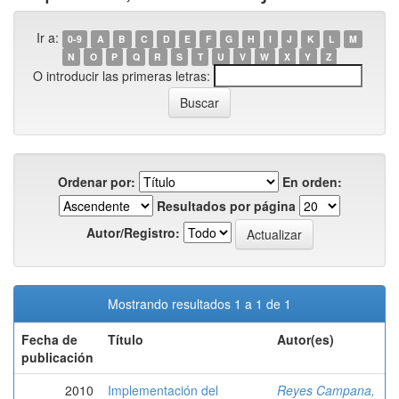
Ir a:
0-9
A
B
C
D
E
F
G
H
I
J
K
L
M
N
O
P
Q
R
S
T
U
V
W
X
Y
Z
O introducir las primeras letras:
Ordenar por:
En orden:
Resultados por página
Autor/Registro:
Mostrando resultados 1 a 1 de 1
Fecha de
Título
Autor(es)
publicación
2010
Implementación del
Reyes Campana,