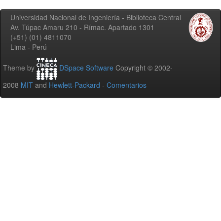
Universidad Nacional de Ingeniería - Biblioteca Central
Av. Túpac Amaru 210 - Rímac. Apartado 1301
(+51) (01) 4811070
Lima - Perú
Theme by
DSpace Software
Copyright © 2002-
2008
MIT
and
Hewlett-Packard
-
Comentarios