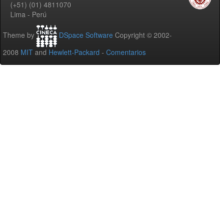
(+51) (01) 4811070
Lima - Perú
Theme by
DSpace Software
Copyright © 2002-
2008
MIT
and
Hewlett-Packard
-
Comentarios