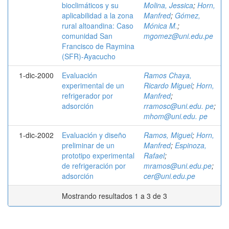
bioclimáticos y su
Molina, Jessica
;
Horn,
aplicabilidad a la zona
Manfred
;
Gómez,
rural altoandina: Caso
Mónica M.
;
comunidad San
mgomez@uni.edu.pe
Francisco de Raymina
(SFR)-Ayacucho
1-dic-2000
Evaluación
Ramos Chaya,
experimental de un
Ricardo Miguel
;
Horn,
refrigerador por
Manfred
;
adsorción
rramosc@uni.edu. pe
;
mhom@uni.edu. pe
1-dic-2002
Evaluación y diseño
Ramos, Miguel
;
Horn,
preliminar de un
Manfred
;
Espinoza,
prototipo experimental
Rafael
;
de refrigeración por
mramos@uni.edu.pe
;
adsorción
cer@uni.edu.pe
Mostrando resultados 1 a 3 de 3