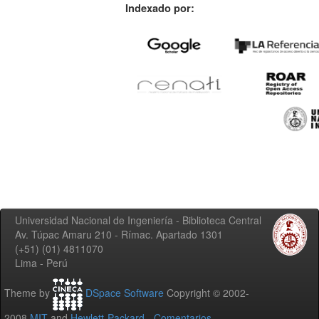
Indexado por:
Universidad Nacional de Ingeniería - Biblioteca Central
Av. Túpac Amaru 210 - Rímac. Apartado 1301
(+51) (01) 4811070
Lima - Perú
Theme by
DSpace Software
Copyright © 2002-
2008
MIT
and
Hewlett-Packard
-
Comentarios