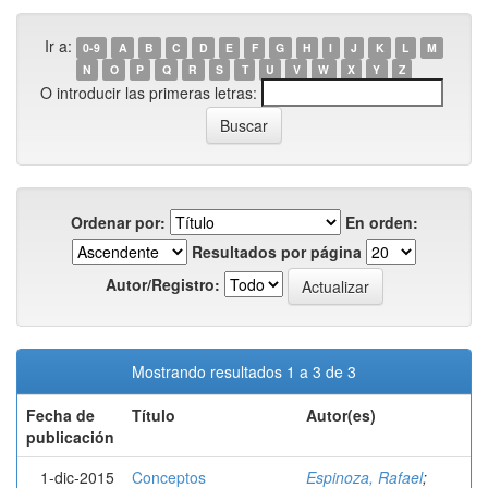
Ir a:
0-9
A
B
C
D
E
F
G
H
I
J
K
L
M
N
O
P
Q
R
S
T
U
V
W
X
Y
Z
O introducir las primeras letras:
Ordenar por:
En orden:
Resultados por página
Autor/Registro:
Mostrando resultados 1 a 3 de 3
Fecha de
Título
Autor(es)
publicación
1-dic-2015
Conceptos
Espinoza, Rafael
;