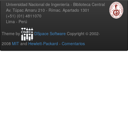
Universidad Nacional de Ingeniería - Biblioteca Central
Av. Túpac Amaru 210 - Rímac. Apartado 1301
(+51) (01) 4811070
Lima - Perú
Theme by
DSpace Software
Copyright © 2002-
2008
MIT
and
Hewlett-Packard
-
Comentarios