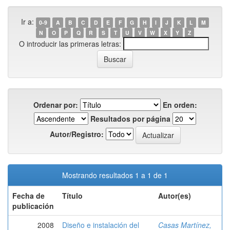
Ir a:
0-9
A
B
C
D
E
F
G
H
I
J
K
L
M
N
O
P
Q
R
S
T
U
V
W
X
Y
Z
O introducir las primeras letras:
Ordenar por:
En orden:
Resultados por página
Autor/Registro:
Mostrando resultados 1 a 1 de 1
Fecha de
Título
Autor(es)
publicación
2008
Diseño e instalación del
Casas Martínez,