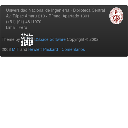
Universidad Nacional de Ingeniería - Biblioteca Central
Av. Túpac Amaru 210 - Rímac. Apartado 1301
(+51) (01) 4811070
Lima - Perú
Theme by
DSpace Software
Copyright © 2002-
2008
MIT
and
Hewlett-Packard
-
Comentarios