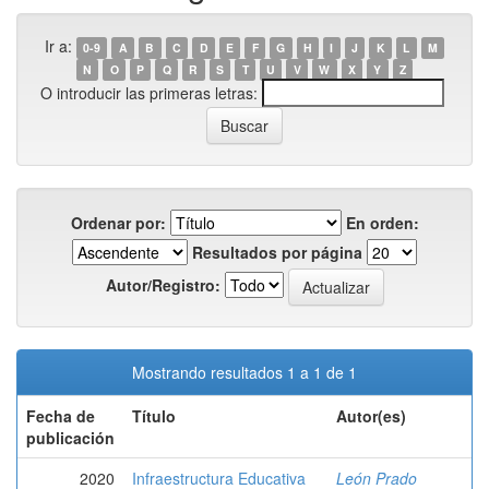
Ir a:
0-9
A
B
C
D
E
F
G
H
I
J
K
L
M
N
O
P
Q
R
S
T
U
V
W
X
Y
Z
O introducir las primeras letras:
Ordenar por:
En orden:
Resultados por página
Autor/Registro:
Mostrando resultados 1 a 1 de 1
Fecha de
Título
Autor(es)
publicación
2020
Infraestructura Educativa
León Prado