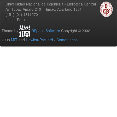
Universidad Nacional de Ingeniería - Biblioteca Central
Av. Túpac Amaru 210 - Rímac. Apartado 1301
(+51) (01) 4811070
Lima - Perú
Theme by
DSpace Software
Copyright © 2002-
2008
MIT
and
Hewlett-Packard
-
Comentarios