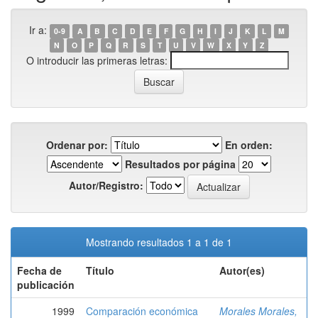
Ir a:
0-9
A
B
C
D
E
F
G
H
I
J
K
L
M
N
O
P
Q
R
S
T
U
V
W
X
Y
Z
O introducir las primeras letras:
Ordenar por:
En orden:
Resultados por página
Autor/Registro:
Mostrando resultados 1 a 1 de 1
Fecha de
Título
Autor(es)
publicación
1999
Comparación económica
Morales Morales,