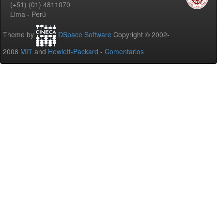
(+51) (01) 4811070
Lima - Perú
Theme by
DSpace Software
Copyright © 2002-
2008
MIT
and
Hewlett-Packard
-
Comentarios