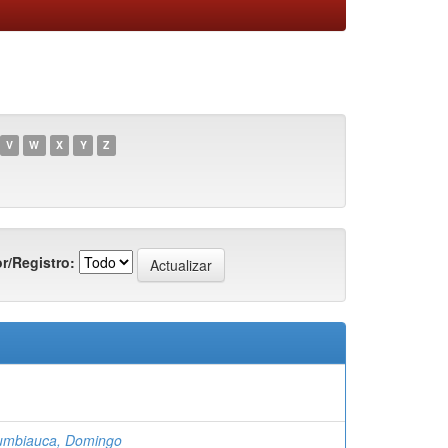
V
W
X
Y
Z
r/Registro:
umbiauca, Domingo