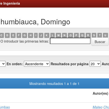
e Ingeniería
 Chumbiauca, Domingo
C
D
E
F
G
H
I
J
K
L
M
N
O
P
Q
R
S
T
U
O introducir las primeras letras:
En orden:
Resultados por página
Auto
Mostrando resultados 1 a 1 de 1
Autor(es)
Chumbao
Mateo Ch