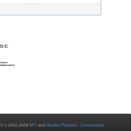
ht © 2002-2008
MIT
and
Hewlett-Packard
-
Comentarios