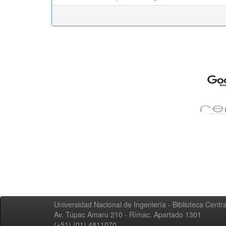
Universidad Nacional de Ingeniería - Biblioteca Centra
Av. Túpac Amaru 210 - Rímac. Apartado 1301
(+51) (01) 4811070