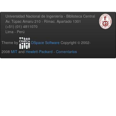
Universidad Nacional de Ingeniería - Biblioteca Central
Av. Túpac Amaru 210 - Rímac. Apartado 1301
(+51) (01) 4811070
Lima - Perú
Theme by
DSpace Software
Copyright © 2002-
2008
MIT
and
Hewlett-Packard
-
Comentarios