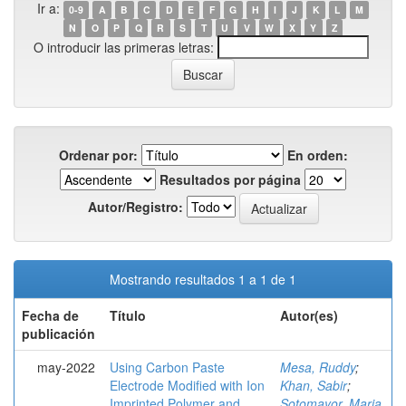
Ir a:
0-9
A
B
C
D
E
F
G
H
I
J
K
L
M
N
O
P
Q
R
S
T
U
V
W
X
Y
Z
O introducir las primeras letras:
Ordenar por:
En orden:
Resultados por página
Autor/Registro:
Mostrando resultados 1 a 1 de 1
Fecha de
Título
Autor(es)
publicación
may-2022
Using Carbon Paste
Mesa, Ruddy
;
Electrode Modified with Ion
Khan, Sabir
;
Imprinted Polymer and
Sotomayor, Maria