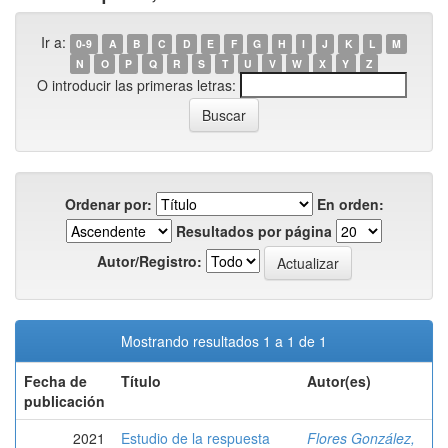
Ir a:
0-9
A
B
C
D
E
F
G
H
I
J
K
L
M
N
O
P
Q
R
S
T
U
V
W
X
Y
Z
O introducir las primeras letras:
Ordenar por:
En orden:
Resultados por página
Autor/Registro:
Mostrando resultados 1 a 1 de 1
Fecha de
Título
Autor(es)
publicación
2021
Estudio de la respuesta
Flores González,