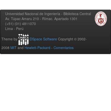
Universidad Nacional de Ingeniería - Biblioteca Central
Av. Túpac Amaru 210 - Rímac. Apartado 1301
(+51) (01) 4811070
Lima - Perú
Theme by
DSpace Software
Copyright © 2002-
2008
MIT
and
Hewlett-Packard
-
Comentarios