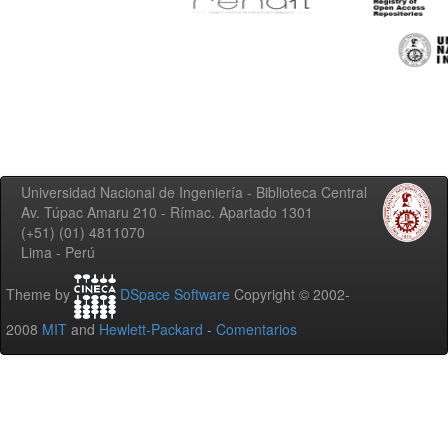
Universidad Nacional de Ingeniería - Biblioteca Central
Av. Túpac Amaru 210 - Rímac. Apartado 1301
(+51) (01) 4811070
Lima - Perú
Theme by
DSpace Software
Copyright © 2002-
2008
MIT
and
Hewlett-Packard
-
Comentarios