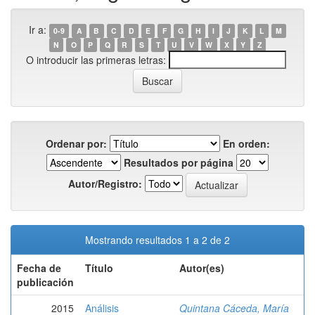
Ir a:
0-9
A
B
C
D
E
F
G
H
I
J
K
L
M
N
O
P
Q
R
S
T
U
V
W
X
Y
Z
O introducir las primeras letras:
Ordenar por:
En orden:
Resultados por página
Autor/Registro:
Mostrando resultados 1 a 2 de 2
Fecha de
Título
Autor(es)
publicación
2015
Análisis
Quintana Cáceda, María