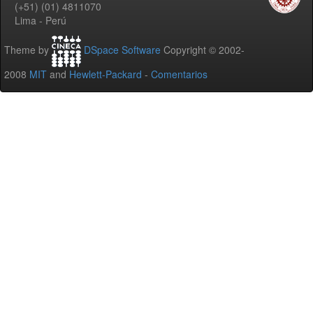
(+51) (01) 4811070
Lima - Perú
Theme by
DSpace Software
Copyright © 2002-
2008
MIT
and
Hewlett-Packard
-
Comentarios