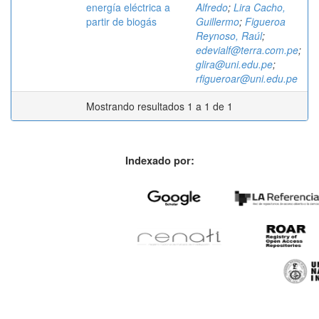
energía eléctrica a
Alfredo
;
Lira Cacho,
partir de biogás
Guillermo
;
Figueroa
Reynoso, Raúl
;
edevialf@terra.com.pe
;
glira@uni.edu.pe
;
rfigueroar@uni.edu.pe
Mostrando resultados 1 a 1 de 1
Indexado por: