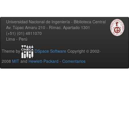
Universidad Nacional de Ingeniería - Biblioteca Central
Av. Túpac Amaru 210 - Rímac. Apartado 1301
(+51) (01) 4811070
Lima - Perú
Theme by
DSpace Software
Copyright © 2002-
2008
MIT
and
Hewlett-Packard
-
Comentarios