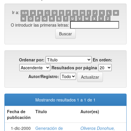
Ir a:
0-9
A
B
C
D
E
F
G
H
I
J
K
L
M
N
O
P
Q
R
S
T
U
V
W
X
Y
Z
O introducir las primeras letras:
Ordenar por:
En orden:
Resultados por página
Autor/Registro:
Mostrando resultados 1 a 1 de 1
Fecha de
Título
Autor(es)
publicación
1-dic-2000
Generación de
Oliveros Donohue,