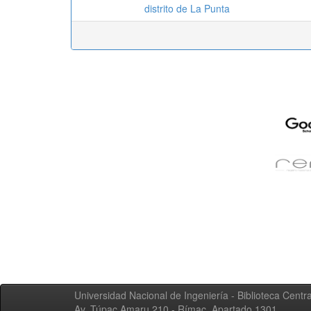
distrito de La Punta
Universidad Nacional de Ingeniería - Biblioteca Centra
Av. Túpac Amaru 210 - Rímac. Apartado 1301