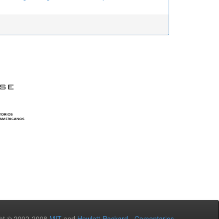
ht © 2002-2008
MIT
and
Hewlett-Packard
-
Comentarios