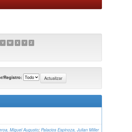
V
W
X
Y
Z
r/Registro:
eroa, Miguel Augusto
;
Palacios Espinoza, Julian Miller