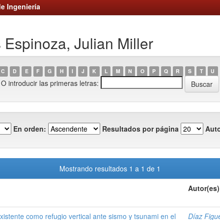
e Ingeniería
 Espinoza, Julian Miller
C
D
E
F
G
H
I
J
K
L
M
N
O
P
Q
R
S
T
U
O introducir las primeras letras:
En orden:
Resultados por página
Auto
Mostrando resultados 1 a 1 de 1
Autor(es)
existente como refugio vertical ante sismo y tsunami en el
Díaz Figu