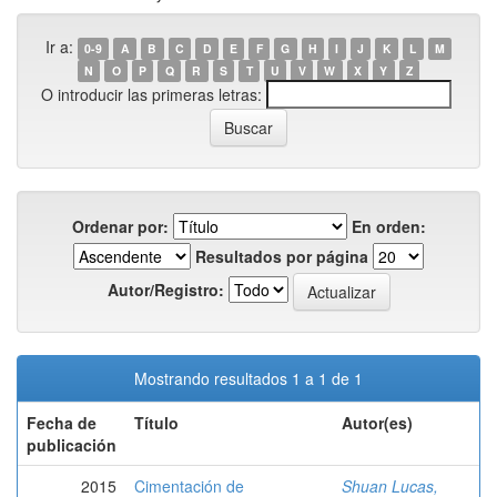
Ir a:
0-9
A
B
C
D
E
F
G
H
I
J
K
L
M
N
O
P
Q
R
S
T
U
V
W
X
Y
Z
O introducir las primeras letras:
Ordenar por:
En orden:
Resultados por página
Autor/Registro:
Mostrando resultados 1 a 1 de 1
Fecha de
Título
Autor(es)
publicación
2015
Cimentación de
Shuan Lucas,