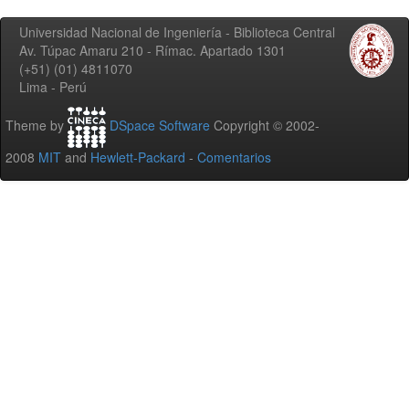
Universidad Nacional de Ingeniería - Biblioteca Central
Av. Túpac Amaru 210 - Rímac. Apartado 1301
(+51) (01) 4811070
Lima - Perú
Theme by
DSpace Software
Copyright © 2002-
2008
MIT
and
Hewlett-Packard
-
Comentarios