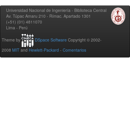
Universidad Nacional de Ingeniería - Biblioteca Central
Av. Túpac Amaru 210 - Rímac. Apartado 1301
(+51) (01) 4811070
Lima - Perú
Theme by
DSpace Software
Copyright © 2002-
2008
MIT
and
Hewlett-Packard
-
Comentarios