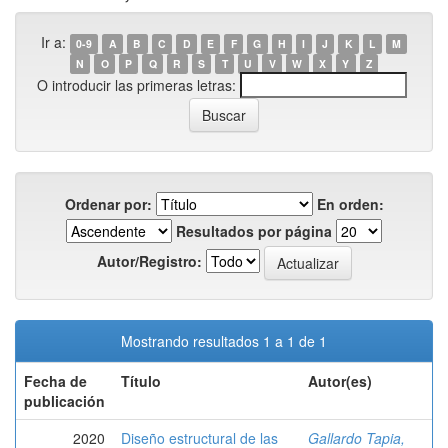
Ir a:
0-9
A
B
C
D
E
F
G
H
I
J
K
L
M
N
O
P
Q
R
S
T
U
V
W
X
Y
Z
O introducir las primeras letras:
Ordenar por:
En orden:
Resultados por página
Autor/Registro:
Mostrando resultados 1 a 1 de 1
Fecha de
Título
Autor(es)
publicación
2020
Diseño estructural de las
Gallardo Tapia,