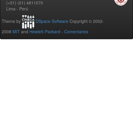
(+51) (01) 4811070
Lima - Perú
Theme by
DSpace Software
Copyright © 2002-
2008
MIT
and
Hewlett-Packard
-
Comentarios