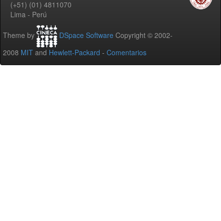
(+51) (01) 4811070
Lima - Perú
Theme by
DSpace Software
Copyright © 2002-
2008
MIT
and
Hewlett-Packard
-
Comentarios