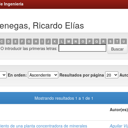
e Ingeniería
enegas, Ricardo Elías
C
D
E
F
G
H
I
J
K
L
M
N
O
P
Q
R
S
T
U
O introducir las primeras letras:
En orden:
Resultados por página
Auto
Mostrando resultados 1 a 1 de 1
Autor(es)
iento de una planta concentradora de minerales
Aguilar Vi