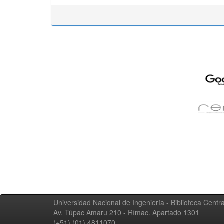
Universidad Nacional de Ingeniería - Biblioteca Centra
Av. Túpac Amaru 210 - Rímac. Apartado 1301
(+51) (01) 4811070