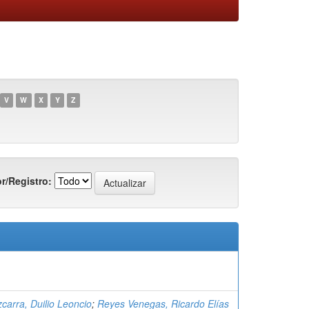
V
W
X
Y
Z
r/Registro:
zcarra, Duilio Leoncio
;
Reyes Venegas, Ricardo Elías