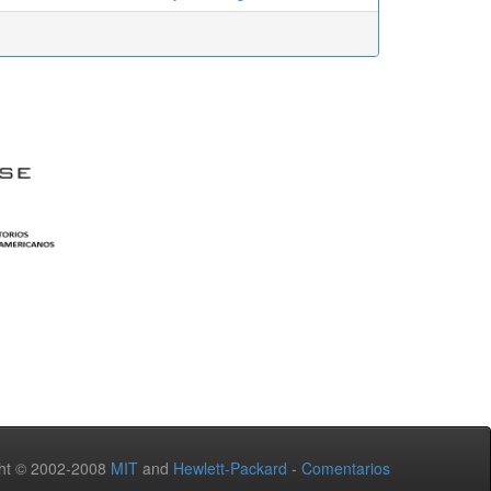
ht © 2002-2008
MIT
and
Hewlett-Packard
-
Comentarios