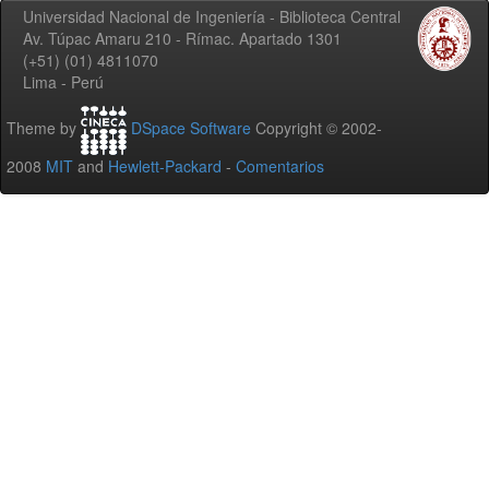
Universidad Nacional de Ingeniería - Biblioteca Central
Av. Túpac Amaru 210 - Rímac. Apartado 1301
(+51) (01) 4811070
Lima - Perú
Theme by
DSpace Software
Copyright © 2002-
2008
MIT
and
Hewlett-Packard
-
Comentarios