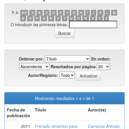
Ir a:
0-9
A
B
C
D
E
F
G
H
I
J
K
L
M
N
O
P
Q
R
S
T
U
V
W
X
Y
Z
O introducir las primeras letras:
Ordenar por:
En orden:
Resultados por página
Autor/Registro:
Mostrando resultados 1 a 1 de 1
Fecha de
Título
Autor(es)
publicación
2011
Frenado dinámico para
Carranza Arévalo,