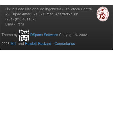
Universidad Nacional de Ingeniería - Biblioteca Central
Av. Túpac Amaru 210 - Rímac. Apartado 1301
(+51) (01) 4811070
Lima - Perú
Theme by
DSpace Software
Copyright © 2002-
2008
MIT
and
Hewlett-Packard
-
Comentarios