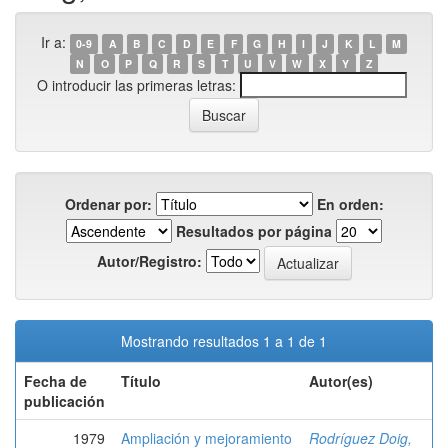
Ir a:
0-9
A
B
C
D
E
F
G
H
I
J
K
L
M
N
O
P
Q
R
S
T
U
V
W
X
Y
Z
O introducir las primeras letras:
Ordenar por:
En orden:
Resultados por página
Autor/Registro:
Mostrando resultados 1 a 1 de 1
Fecha de
Título
Autor(es)
publicación
1979
Ampliación y mejoramiento
Rodríguez Doig,