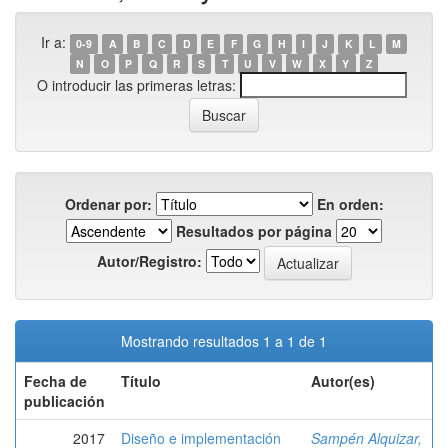
Ir a:
0-9
A
B
C
D
E
F
G
H
I
J
K
L
M
N
O
P
Q
R
S
T
U
V
W
X
Y
Z
O introducir las primeras letras:
Ordenar por:
En orden:
Resultados por página
Autor/Registro:
Mostrando resultados 1 a 1 de 1
Fecha de
Título
Autor(es)
publicación
2017
Diseño e implementación
Sampén Alquizar,