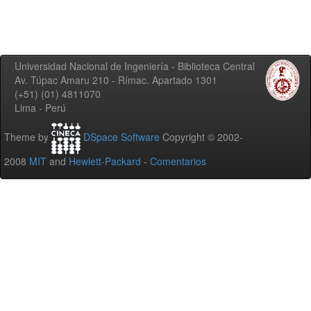
Universidad Nacional de Ingeniería - Biblioteca Central
Av. Túpac Amaru 210 - Rímac. Apartado 1301
(+51) (01) 4811070
Lima - Perú
Theme by
DSpace Software
Copyright © 2002-
2008
MIT
and
Hewlett-Packard
-
Comentarios