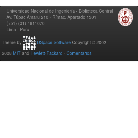
Universidad Nacional de Ingeniería - Biblioteca Central
Av. Túpac Amaru 210 - Rímac. Apartado 1301
(+51) (01) 4811070
Lima - Perú
Theme by
DSpace Software
Copyright © 2002-
2008
MIT
and
Hewlett-Packard
-
Comentarios