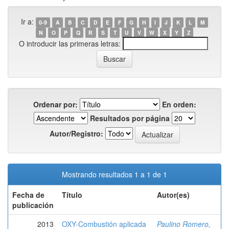
Ir a:
0-9
A
B
C
D
E
F
G
H
I
J
K
L
M
N
O
P
Q
R
S
T
U
V
W
X
Y
Z
O introducir las primeras letras:
Ordenar por:
En orden:
Resultados por página
Autor/Registro:
Mostrando resultados 1 a 1 de 1
Fecha de
Título
Autor(es)
publicación
2013
OXY-Combustión aplicada
Paulino Romero,