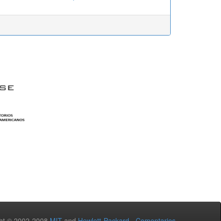
ht © 2002-2008
MIT
and
Hewlett-Packard
-
Comentarios