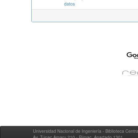
datos
Universidad Nacional de Ingeniería - Biblioteca Centra
Av. Túpac Amaru 210 - Rímac. Apartado 1301