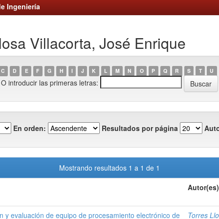
e Ingeniería
losa Villacorta, José Enrique
C
D
E
F
G
H
I
J
K
L
M
N
O
P
Q
R
S
T
U
O introducir las primeras letras:
En orden:
Resultados por página
Auto
Mostrando resultados 1 a 1 de 1
Autor(es)
n y evaluación de equipo de procesamiento electrónico de
Torres Llo