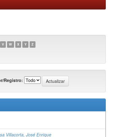
V
W
X
Y
Z
r/Registro:
sa Villacorta, José Enrique