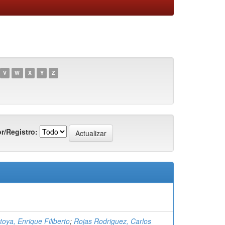
V
W
X
Y
Z
r/Registro:
oya, Enrique Filiberto
;
Rojas Rodriguez, Carlos