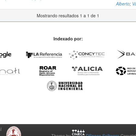
Alberto
;
Va
Mostrando resultados 1 a 1 de 1
Indexado por:
l
Theme by
DSpace Software
Copyrig