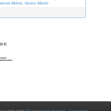
lencia Albitres, Gerson Alberto
ht © 2002-2008
MIT
and
Hewlett-Packard
-
Comentarios