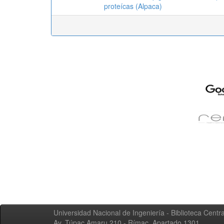
proteícas (Alpaca)
Universidad Nacional de Ingeniería - Biblioteca Centra
Av. Túpac Amaru 210 - Rímac. Apartado 1301