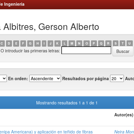
e Ingeniería
 Albitres, Gerson Alberto
C
D
E
F
G
H
I
J
K
L
M
N
O
P
Q
R
S
T
U
O introducir las primeras letras:
En orden:
Resultados por página
Auto
Mostrando resultados 1 a 1 de 1
Autor(es)
nipa Americana) y aplicación en teñido de fibras
Neira Mont