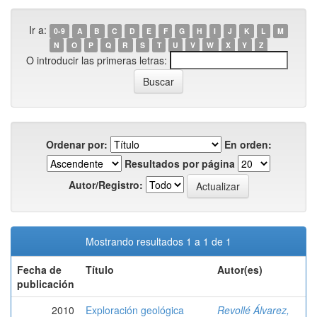
Ir a:
0-9
A
B
C
D
E
F
G
H
I
J
K
L
M
N
O
P
Q
R
S
T
U
V
W
X
Y
Z
O introducir las primeras letras:
Ordenar por:
En orden:
Resultados por página
Autor/Registro:
Mostrando resultados 1 a 1 de 1
Fecha de
Título
Autor(es)
publicación
2010
Exploración geológica
Revollé Álvarez,