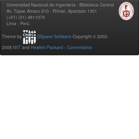
Universidad Nacional de Ingeniería - Biblioteca Central
Av. Túpac Amaru 210 - Rímac. Apartado 1301
(+51) (01) 4811070
Lima - Perú
Theme by
DSpace Software
Copyright © 2002-
2008
MIT
and
Hewlett-Packard
-
Comentarios