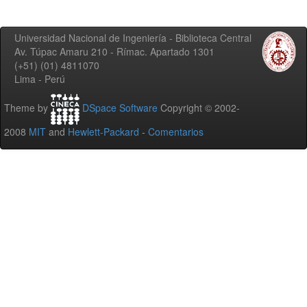
Universidad Nacional de Ingeniería - Biblioteca Central
Av. Túpac Amaru 210 - Rímac. Apartado 1301
(+51) (01) 4811070
Lima - Perú
Theme by
DSpace Software
Copyright © 2002-
2008
MIT
and
Hewlett-Packard
-
Comentarios