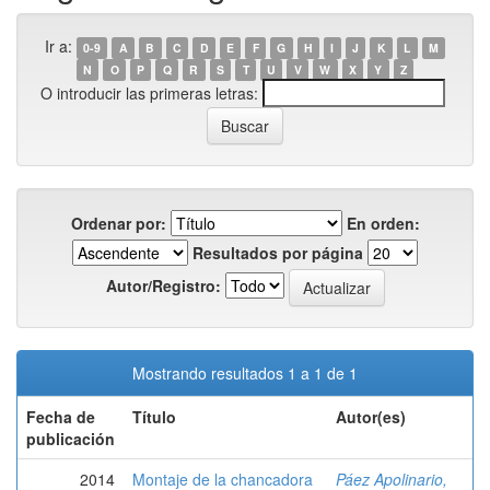
Ir a:
0-9
A
B
C
D
E
F
G
H
I
J
K
L
M
N
O
P
Q
R
S
T
U
V
W
X
Y
Z
O introducir las primeras letras:
Ordenar por:
En orden:
Resultados por página
Autor/Registro:
Mostrando resultados 1 a 1 de 1
Fecha de
Título
Autor(es)
publicación
2014
Montaje de la chancadora
Páez Apolinario,