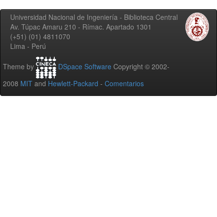
Universidad Nacional de Ingeniería - Biblioteca Central
Av. Túpac Amaru 210 - Rímac. Apartado 1301
(+51) (01) 4811070
Lima - Perú
Theme by
DSpace Software
Copyright © 2002-
2008
MIT
and
Hewlett-Packard
-
Comentarios