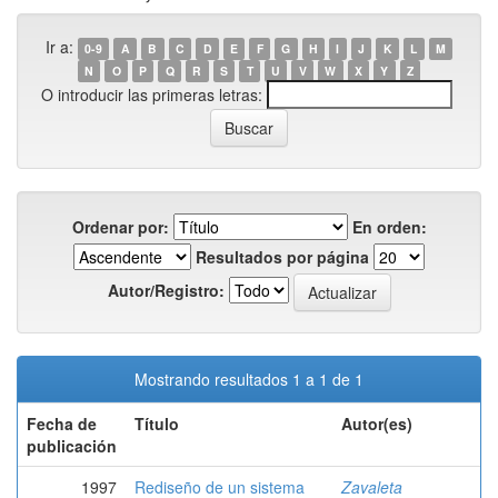
Ir a:
0-9
A
B
C
D
E
F
G
H
I
J
K
L
M
N
O
P
Q
R
S
T
U
V
W
X
Y
Z
O introducir las primeras letras:
Ordenar por:
En orden:
Resultados por página
Autor/Registro:
Mostrando resultados 1 a 1 de 1
Fecha de
Título
Autor(es)
publicación
1997
Rediseño de un sistema
Zavaleta