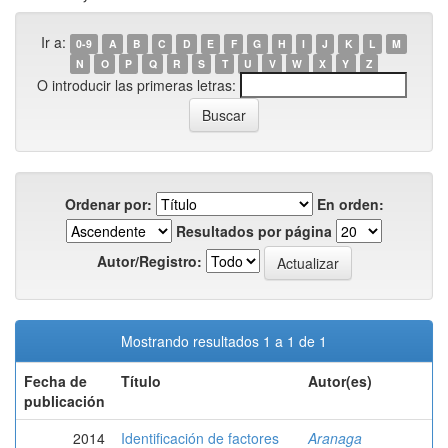
Ir a:
0-9
A
B
C
D
E
F
G
H
I
J
K
L
M
N
O
P
Q
R
S
T
U
V
W
X
Y
Z
O introducir las primeras letras:
Ordenar por:
En orden:
Resultados por página
Autor/Registro:
Mostrando resultados 1 a 1 de 1
Fecha de
Título
Autor(es)
publicación
2014
Identificación de factores
Aranaga