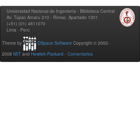
Universidad Nacional de Ingeniería - Biblioteca Central
Av. Túpac Amaru 210 - Rímac. Apartado 1301
(+51) (01) 4811070
Lima - Perú
Theme by
DSpace Software
Copyright © 2002-
2008
MIT
and
Hewlett-Packard
-
Comentarios