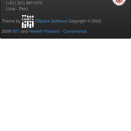
(+51) (01) 4811070
Lima - Perú
Theme by
DSpace Software
Copyright © 2002-
2008
MIT
and
Hewlett-Packard
-
Comentarios