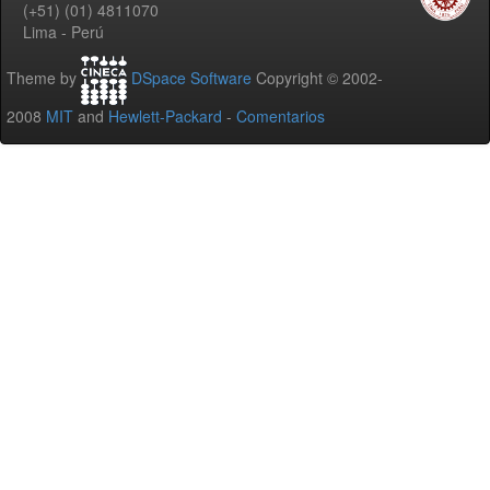
(+51) (01) 4811070
Lima - Perú
Theme by
DSpace Software
Copyright © 2002-
2008
MIT
and
Hewlett-Packard
-
Comentarios