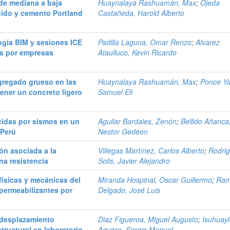
 de mediana a baja
Huaynalaya Rashuamán, Max
;
Ojeda
quido y cemento Portland
Castañeda, Harold Alberto
gía BIM y sesiones ICE
Padilla Laguna, Omar Renzo
;
Alvarez
os por empresas
Ataulluco, Kevin Ricardo
agregado grueso en las
Huaynalaya Rashuamán, Max
;
Ponce Ya
ener un concreto ligero
Samuel Eli
cidas por sismos en un
Aguilar Bardales, Zenón
;
Bellido Añanca
 Perú
Nestor Gedeon
ión asociada a la
Villegas Martínez, Carlos Alberto
;
Rodri
na resistencia
Solis, Javier Alejandro
físicas y mecánicas del
Miranda Hospinal, Oscar Guillermo
;
Ra
permeabilizantes por
Delgado, José Luis
 desplazamiento
Diaz Figueroa, Miguel Augusto
;
Isuhuay
tructural en laboratorio
Aguirre, Sergio Manuel