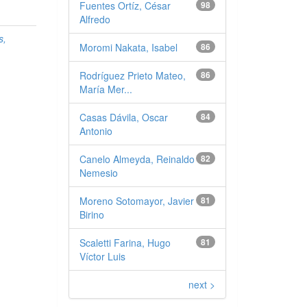
Fuentes Ortíz, César
98
Alfredo
s,
Moromi Nakata, Isabel
86
Rodríguez Prieto Mateo,
86
María Mer...
Casas Dávila, Oscar
84
Antonio
Canelo Almeyda, Reinaldo
82
Nemesio
Moreno Sotomayor, Javier
81
Birino
Scaletti Farina, Hugo
81
Víctor Luis
next >