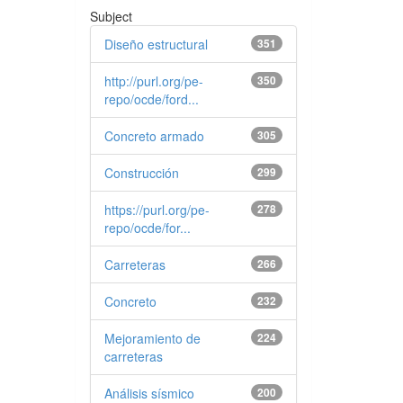
Subject
Diseño estructural
351
http://purl.org/pe-
350
repo/ocde/ford...
Concreto armado
305
Construcción
299
https://purl.org/pe-
278
repo/ocde/for...
Carreteras
266
Concreto
232
Mejoramiento de
224
carreteras
Análisis sísmico
200