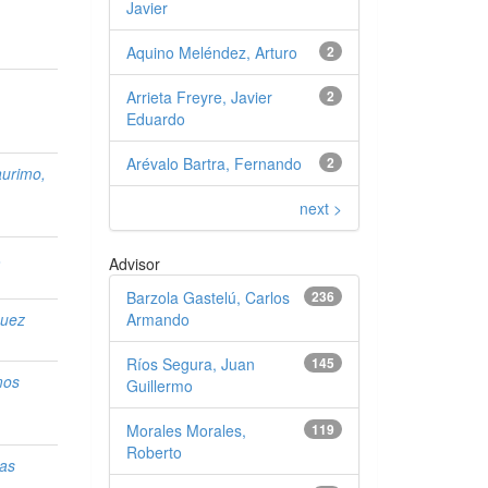
Javier
Aquino Meléndez, Arturo
2
Arrieta Freyre, Javier
2
Eduardo
Arévalo Bartra, Fernando
2
urimo,
next >
,
Advisor
Barzola Gastelú, Carlos
236
Armando
guez
Ríos Segura, Juan
145
mos
Guillermo
Morales Morales,
119
Roberto
las