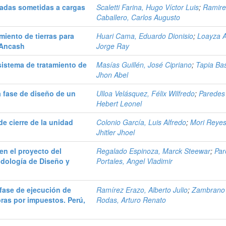
iadas sometidas a cargas
Scaletti Farina, Hugo Víctor Luis
;
Ramire
Caballero, Carlos Augusto
miento de tierras para
Huari Cama, Eduardo Dionisio
;
Loayza A
- Ancash
Jorge Ray
sistema de tratamiento de
Masías Guillén, José Cipriano
;
Tapia Bas
Jhon Abel
 fase de diseño de un
Ulloa Velásquez, Félix Wilfredo
;
Paredes
Hebert Leonel
de cierre de la unidad
Colonio García, Luis Alfredo
;
Mori Reyes
Jhitler Jhoel
en el proyecto del
Regalado Espinoza, Marck Steewar
;
Par
dología de Diseño y
Portales, Angel Vladimir
 fase de ejecución de
Ramírez Erazo, Alberto Julio
;
Zambrano
ras por impuestos. Perú,
Rodas, Arturo Renato