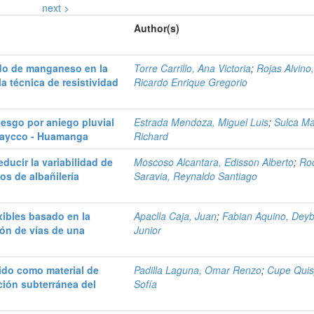
next >
Author(s)
ido de manganeso en la
Torre Carrillo, Ana Victoria
;
Rojas Alvino
a técnica de resistividad
Ricardo Enrique Gregorio
iesgo por aniego pluvial
Estrada Mendoza, Miguel Luis
;
Sulca Ma
uaycco - Huamanga
Richard
educir la variabilidad de
Moscoso Alcantara, Edisson Alberto
;
Ro
ios de albañilería
Saravia, Reynaldo Santiago
xibles basado en la
Apaclla Caja, Juan
;
Fabian Aquino, Deyb
ón de vías de una
Junior
ido como material de
Padilla Laguna, Omar Renzo
;
Cupe Quis
ción subterránea del
Sofía