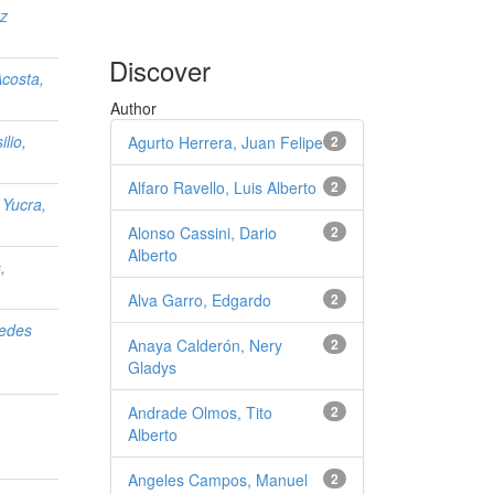
z
Discover
costa,
Author
ilio,
Agurto Herrera, Juan Felipe
2
Alfaro Ravello, Luis Alberto
2
 Yucra,
Alonso Cassini, Dario
2
Alberto
,
Alva Garro, Edgardo
2
edes
Anaya Calderón, Nery
2
Gladys
Andrade Olmos, Tito
2
Alberto
Angeles Campos, Manuel
2