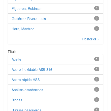
Figueroa, Robinson
1
Gutiérrez Rivera, Luis
1
Horn, Manfred
1
Posterior >
Título
Aceite
1
Acero inoxidable AISI-316
1
Acero rápido HSS
1
Análisis estadísticos
1
Biogás
1
Buques pesqueros
1