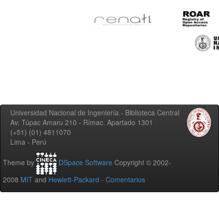
Universidad Nacional de Ingeniería - Biblioteca Central
Av. Túpac Amaru 210 - Rímac. Apartado 1301
(+51) (01) 4811070
Lima - Perú
Theme by
DSpace Software
Copyright © 2002-
2008
MIT
and
Hewlett-Packard
-
Comentarios