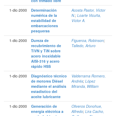
con trimado libre
1-dic-2000
Determinación
Acosta Pastor, Víctor
numérica de la
N.
;
Loarte Vicuña,
estabilidad de
Víctor A.
embarcaciones
pesqueras
1-dic-2000
Dureza de
Figueroa, Robinson
;
recubrimiento de
Talledo, Arturo
TiVN y TiN sobre
acero inoxidable
AISI-316 y acero
rápido HSS
1-dic-2000
Diagnóstico técnico
Valderrama Romero,
de motores Diésel
Andrés
;
López
mediante el análisis
Miranda, William
estadístico del
aceite lubricante
1-dic-2000
Generación de
Oliveros Donohue,
energía eléctrica a
Alfredo
;
Lira Cacho,