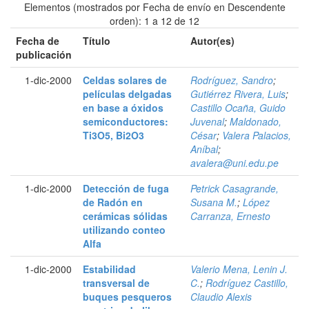
Elementos (mostrados por Fecha de envío en Descendente
orden): 1 a 12 de 12
Fecha de
Título
Autor(es)
publicación
1-dic-2000
Celdas solares de
Rodríguez, Sandro
;
películas delgadas
Gutiérrez Rivera, Luis
;
en base a óxidos
Castillo Ocaña, Guido
semiconductores:
Juvenal
;
Maldonado,
Ti3O5, Bi2O3
César
;
Valera Palacios,
Aníbal
;
avalera@uni.edu.pe
1-dic-2000
Detección de fuga
Petrick Casagrande,
de Radón en
Susana M.
;
López
cerámicas sólidas
Carranza, Ernesto
utilizando conteo
Alfa
1-dic-2000
Estabilidad
Valerio Mena, Lenin J.
transversal de
C.
;
Rodríguez Castillo,
buques pesqueros
Claudio Alexis