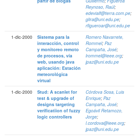
partir de biogás
Guillermo
;
Figueroa
Reynoso, Raúl
;
edevialf@terra.com.pe
;
glira@uni.edu.pe
;
rfigueroar@uni.edu.pe
1-dic-2000
Sistema para la
Romero Navarrete,
interacción, control
Rommel
;
Paz
y monitoreo remoto
Campaña, José
;
de procesos, vía
lrommel@ieee.org
;
web, usando java
jpaz@uni.edu.pe
aplicación: Estación
meteorológica
virtual
1-dic-2000
Stud: A scanlet for
Córdova Sosa, Luis
test & upgrade of
Enrique
;
Paz
designs targeting
Campaña, José
;
verificatiion of fuzzy
Egoávil Retamozo,
logic controllers
Jorge
;
l.cordova@ieee.org
;
jpaz@uni.edu.pe