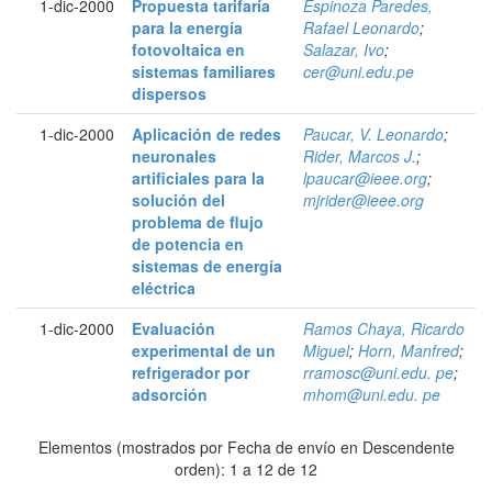
1-dic-2000
Propuesta tarifaría
Espinoza Paredes,
para la energía
Rafael Leonardo
;
fotovoltaica en
Salazar, Ivo
;
sistemas familiares
cer@uni.edu.pe
dispersos
1-dic-2000
Aplicación de redes
Paucar, V. Leonardo
;
neuronales
Rider, Marcos J.
;
artificiales para la
lpaucar@ieee.org
;
solución del
mjrider@ieee.org
problema de flujo
de potencia en
sistemas de energía
eléctrica
1-dic-2000
Evaluación
Ramos Chaya, Ricardo
experimental de un
Miguel
;
Horn, Manfred
;
refrigerador por
rramosc@uni.edu. pe
;
adsorción
mhom@uni.edu. pe
Elementos (mostrados por Fecha de envío en Descendente
orden): 1 a 12 de 12