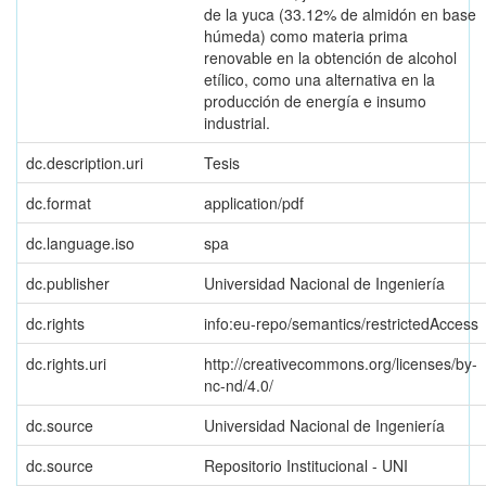
de la yuca (33.12% de almidón en base
húmeda) como materia prima
renovable en la obtención de alcohol
etílico, como una alternativa en la
producción de energía e insumo
industrial.
dc.description.uri
Tesis
dc.format
application/pdf
dc.language.iso
spa
dc.publisher
Universidad Nacional de Ingeniería
dc.rights
info:eu-repo/semantics/restrictedAccess
dc.rights.uri
http://creativecommons.org/licenses/by-
nc-nd/4.0/
dc.source
Universidad Nacional de Ingeniería
dc.source
Repositorio Institucional - UNI