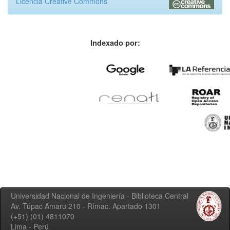
Licencia Creative Commons
Indexado por:
Universidad Nacional de Ingeniería - Biblioteca Central
Av. Túpac Amaru 210 - Rímac. Apartado 1301
(+51) (01) 4811070
Lima - Perú