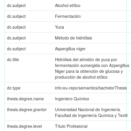
dc.subject
Alcohol etílico
dc.subject
Fermentación
dc.subject
Yuca
dc.subject
Método de hidrólisis
dc.subject
Aspergillus niger
dc.title
Hidrólisis del almidón de yuca por
fermentación sumergida con Azpergillus
Niger para la obtención de glucosa y
producción de alcohol etílico
dc.type
info:eu-repo/semantics/bachelorThesis
thesis.degree.name
Ingeniero Químico
thesis.degree.grantor
Universidad Nacional de Ingeniería.
Facultad de Ingeniería Química y Textil
thesis.degree.level
Título Profesional