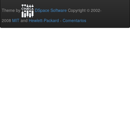
Theme by
DSpace Software
Copyright © 2002-
2008
MIT
and
Hewlett-Packard
-
Comentarios