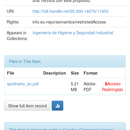
una Técnica con este propósito.
URI:
http://hdl.handle.net/20.500.14076/17453
Rights:
info:eu-repo/semantics/restrictedAccess
Appears in
Ingeniería de Higiene y Seguridad Industrial
Collections:
Files in This Item:
File
Description
Size
Format
apolinario_ac.pdf
5,21
Adobe
Acceso
MB
PDF
Restringido
Show full item record
This item is licensed under a
Creative Commons License