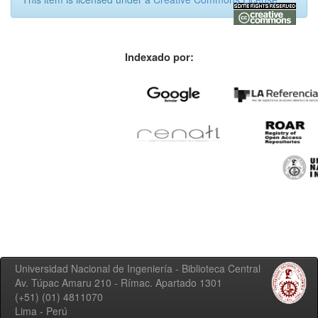
Indexado por:
Universidad Nacional de Ingeniería - Biblioteca Central
Av. Túpac Amaru 210 - Rímac. Apartado 1301
(+51) (01) 4811070
Lima - Perú