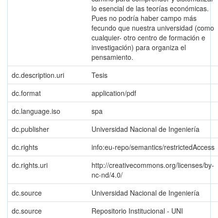
lo esencial de las teorías económicas.
Pues no podría haber campo más
fecundo que nuestra universidad (como
cualquier- otro centro de formación e
investigación) para organiza el
pensamiento.
dc.description.uri
Tesis
dc.format
application/pdf
dc.language.iso
spa
dc.publisher
Universidad Nacional de Ingeniería
dc.rights
info:eu-repo/semantics/restrictedAccess
dc.rights.uri
http://creativecommons.org/licenses/by-
nc-nd/4.0/
dc.source
Universidad Nacional de Ingeniería
dc.source
Repositorio Institucional - UNI