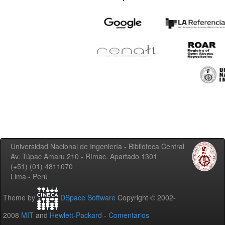
Universidad Nacional de Ingeniería - Biblioteca Central
Av. Túpac Amaru 210 - Rímac. Apartado 1301
(+51) (01) 4811070
Lima - Perú
Theme by
DSpace Software
Copyright © 2002-
2008
MIT
and
Hewlett-Packard
-
Comentarios