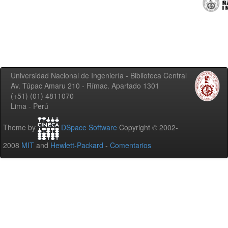
Universidad Nacional de Ingeniería - Biblioteca Central
Av. Túpac Amaru 210 - Rímac. Apartado 1301
(+51) (01) 4811070
Lima - Perú
Theme by
DSpace Software
Copyright © 2002-
2008
MIT
and
Hewlett-Packard
-
Comentarios