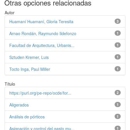
Otras opciones relacionadas
Autor
Huamaní Huamaní, Gloria Teresita
3
Arnao Rondán, Raymundo Ildefonzo
1
Facultad de Arquitectura, Urbanis...
1
Sztuden Kremer, Luis
1
Tocto Inga, Paul Miller
1
Título
https://purl.org/pe-repo/ocde/for...
2
Aligerados
1
Análisis de pórticos
1
Asignación y control del gasto mu...
1